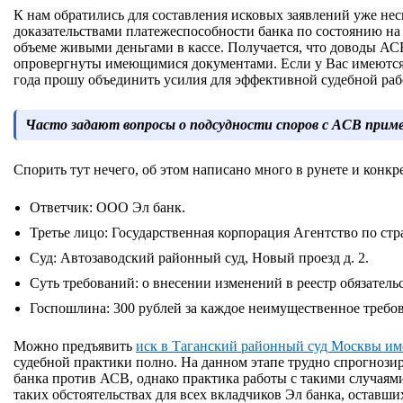
К нам обратились для составления исковых заявлений уже не
доказательствами платежеспособности банка по состоянию на 
объеме живыми деньгами в кассе. Получается, что доводы АСВ
опровергнуты имеющимися документами. Если у Вас имеются р
года прошу объединить усилия для эффективной судебной раб
Часто задают вопросы о подсудности споров с АСВ приме
Спорить тут нечего, об этом написано много в рунете и конкр
Ответчик: ООО Эл банк.
Третье лицо: Государственная корпорация Агентство по ст
Суд: Автозаводский районный суд, Новый проезд д. 2.
Суть требований: о внесении изменений в реестр обязатель
Госпошлина: 300 рублей за каждое неимущественное требо
Можно предъявить
иск в Таганский районный суд Москвы и
судебной практики полно. На данном этапе трудно спрогнозиро
банка против АСВ, однако практика работы с такими случаями 
таких обстоятельствах для всех вкладчиков Эл банка, оставши