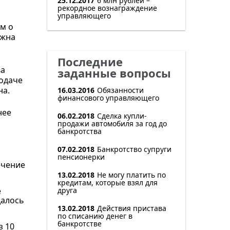
25.12.2017
6 млн рублей –
рекордное вознаграждение
управляющего
ам о
лжна
Последние
ва
заданные вопросы
подаче
на.
16.03.2016
Обязанности
финансового управляющего
нее
06.02.2018
Сделка купли-
продажи автомобиля за год до
банкротства
07.02.2018
Банкротство супруги
пенсионерки
ечение
13.02.2018
Не могу платить по
кредитам, которые взял для
е
друга
далось
13.02.2018
Действия пристава
по списанию денег в
банкротстве
з 10