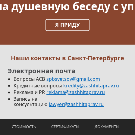
на душевную беседу с 
Я ПРИДУ
Наши контакты в Санкт-Петербурге
Электронная почта
Вопросы АСВ
spbsvetsov@gmail.com
Кредитные вопросы
kredity@zashhitaprav.ru
Реклама и PR
reklama@zashhitaprav.ru
Запись на
консультацию
lawyer@zashhitaprav.ru
СТОИМОСТЬ
СЕРТИФИКАТЫ
ДОКУМЕНТЫ