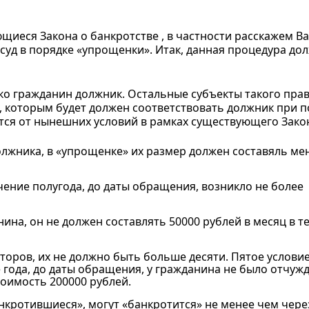
щиеся Закона о банкротстве , в частности расскажем В
уд в порядке «упрощенки». Итак, данная процедура до
ко гражданин должник. Остальные субъекты такого пра
 которым будет должен соответствовать должник при 
ются от нынешних условий в рамках существующего Зако
должника, в «упрощенке» их размер должен составяль ме
ечение полугода, до даты обращения, возникло не более
нина, он не должен составлять 50000 рублей в месяц в т
торов, их не должно быть больше десяти. Пятое услови
ие года, до даты обращения, у гражданина не было отчуж
оимость 200000 рублей.
нкротившиеся», могут «банкротится» не менее чем чере