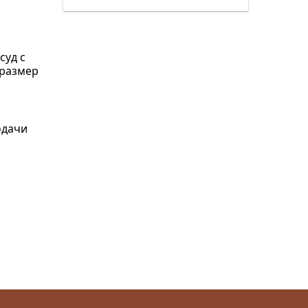
суд с
 размер
одачи