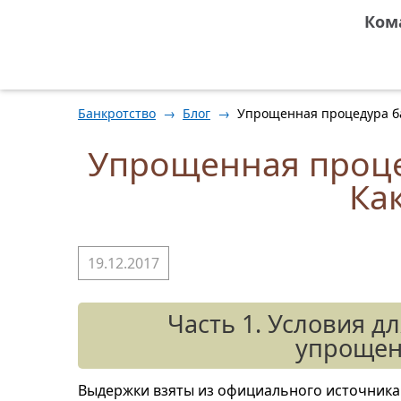
Ком
Банкротство
→
Блог
→
Упрощенная процедура ба
Упрощенная проце
Как
19.12.2017
Часть 1. Условия д
упрощен
Выдержки взяты из официального источника 