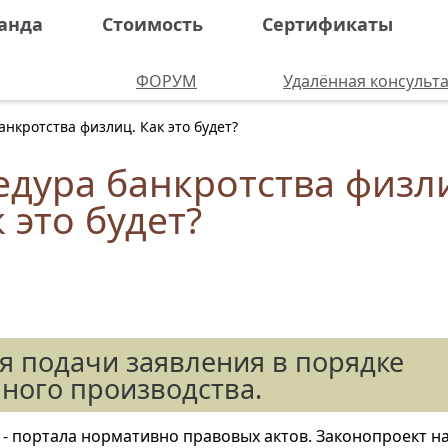
анда
Стоимость
Сертификаты
ФОРУМ
Удалённая консульт
нкротства физлиц. Как это будет?
дура банкротства физл
 это будет?
ля подачи заявления в порядке
ного производства.
- портала нормативно правовых актов. Законопроект н